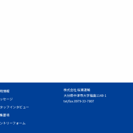
株式会社 桜瀬運輸
用情報
大分県中津市大字福島1148-1
ッセージ
tel/fax.0979-33-7807
タッフインタビュー
集要項
ントリーフォーム