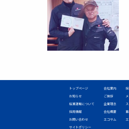
トップページ
会社案内
採
お知らせ
ご挨拶
メ
桜瀬運輸について
企業理念
ス
採用情報
会社概要
募
お問い合わせ
エコサム
エ
サイトポリシー